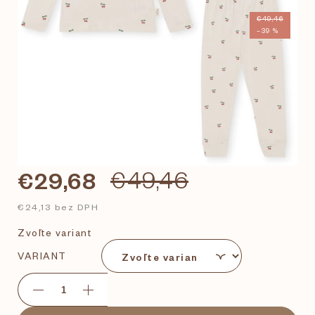
€49,46
–39 %
€29,68
€49,46
€24,13 bez DPH
Zvoľte variant
VARIANT