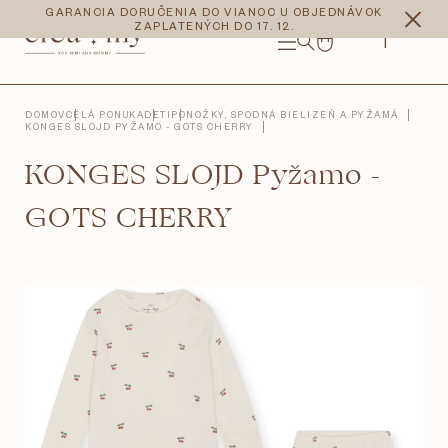
Prejsť
CZK
EUR
GARANCIA DORUČENIA DO VIANOC U OBJEDNÁVOK
na
ZAPLATENÝCH DO 17. 12.
obsah
NÁKUPNÝ
KOŠÍK
DOMOV
CELÁ PONUKA
DETI
PONOŽKY, SPODNÁ BIELIZEŇ A PYŽAMÁ
KONGES SLOJD PYŽAMO - GOTS CHERRY
KONGES SLOJD Pyžamo -
GOTS CHERRY