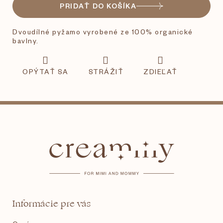
PRIDAŤ DO KOŠÍKA
Dvoudílné pyžamo vyrobené ze 100% organické
bavlny.
OPÝTAŤ SA
STRÁŽIŤ
ZDIEĽAŤ
Z
á
p
ä
t
Informácie pre vás
i