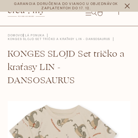
Prejsť
CZK
EUR
GARANCIA DORUČENIA DO VIANOC U OBJEDNÁVOK
na
ZAPLATENÝCH DO 17. 12.
obsah
NÁKUPNÝ
KOŠÍK
DOMOV
CELÁ PONUKA
KONGES SLOJD SET TRIČKO A KRAŤASY LIN - DANSOSAURUS
KONGES SLOJD Set tričko a
kraťasy LIN -
DANSOSAURUS