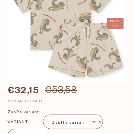
€53,58
–40 %
€32,15
€53,58
€26,14 bez DPH
Zvoľte variant
VARIANT