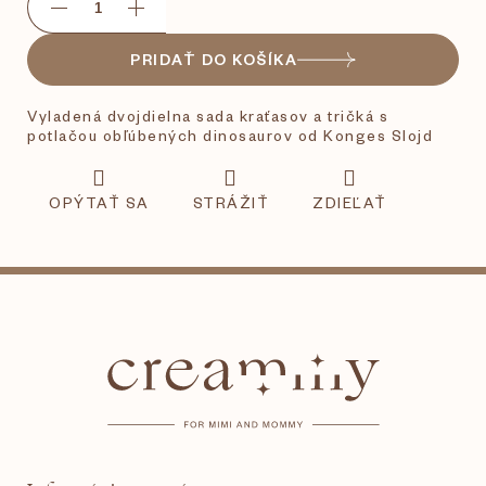
PRIDAŤ DO KOŠÍKA
Vyladená dvojdielna sada kraťasov a tričká s
potlačou obľúbených dinosaurov od Konges Slojd
OPÝTAŤ SA
STRÁŽIŤ
ZDIEĽAŤ
Z
á
p
ä
t