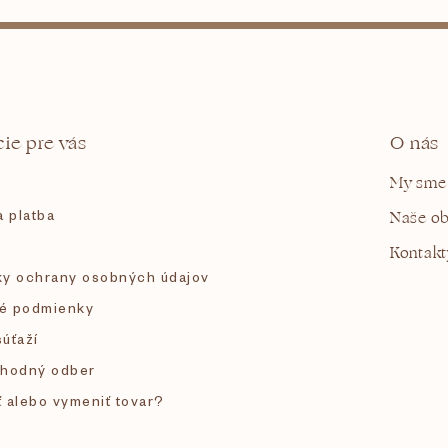
ie pre vás
O nás
My sme
 platba
Naše o
Kontakt
y ochrany osobných údajov
é podmienky
súťaží
hodný odber
ť alebo vymeniť tovar?