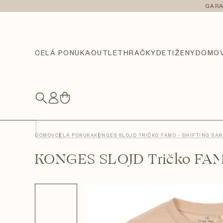
Prejsť
GARA
na
obsah
CELÁ PONUKA
OUTLET
HRAČKY
DETI
ŽENY
DOMO
NÁKUPNÝ
KOŠÍK
DOMOV
CELÁ PONUKA
KONGES SLOJD TRIČKO FAMO - SHIFTING SA
KONGES SLOJD Tričko FA