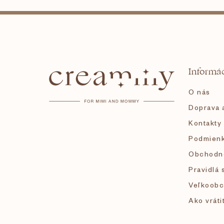
Z
á
Informác
p
O nás
ä
Doprava a
Kontakty
t
Podmienk
i
Obchodn
Pravidlá 
e
Veľkoobc
Ako vráti