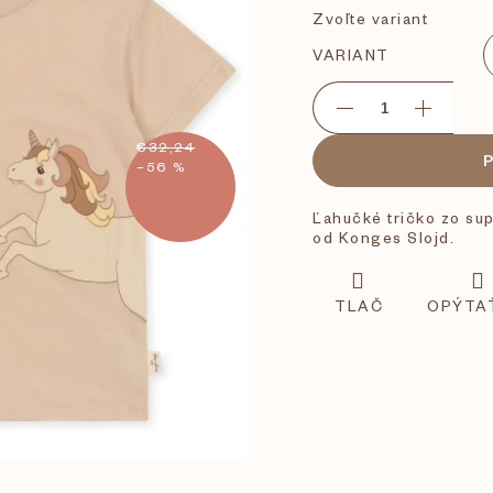
Zvoľte variant
VARIANT
€32,24
–56 %
Ľahučké tričko zo sup
od Konges Slojd.
TLAČ
OPÝTA