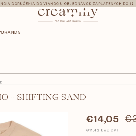
NCIA DORUČENIA DO VIANOC U OBJEDNÁVOK ZAPLATENÝCH DO 17. 
V
BRANDS
ND
MO - SHIFTING SAND
€14,05
€
€11,42 bez DPH