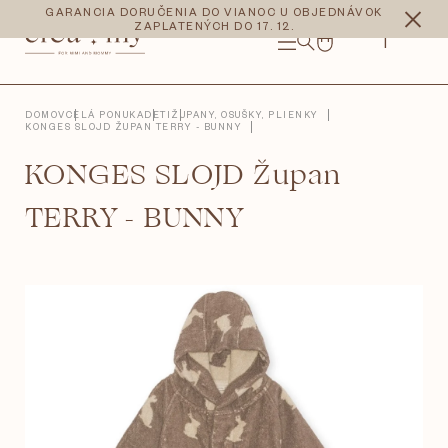
Prejsť
CZK
EUR
GARANCIA DORUČENIA DO VIANOC U OBJEDNÁVOK
na
ZAPLATENÝCH DO 17. 12.
obsah
NÁKUPNÝ
KOŠÍK
DOMOV
CELÁ PONUKA
DETI
ŽUPANY, OSUŠKY, PLIENKY
KONGES SLOJD ŽUPAN TERRY - BUNNY
KONGES SLOJD Župan
TERRY - BUNNY