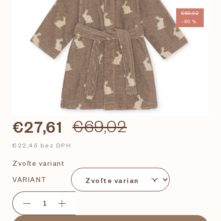
€69,02
–60 %
€27,61
€69,02
€22,45 bez DPH
Zvoľte variant
VARIANT