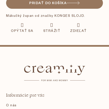
PRIDAŤ DO KOŠÍKA
Mäkučký župan od značky KONGES SLOJD.
OPÝTAŤ SA
STRÁŽIŤ
ZDIEĽAŤ
Z
á
p
ä
t
Informácie pre vás
i
O nás