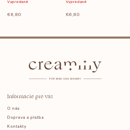
Vypredané
Vypredané
€6,80
€6,80
Z
á
p
ä
t
Informácie pre vás
i
O nás
e
Doprava a platba
Kontakty