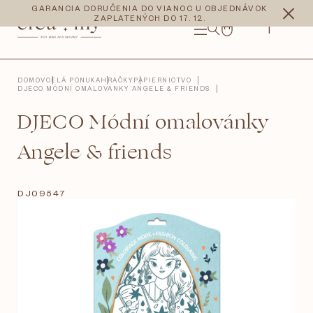
Prejsť
CZK
EUR
GARANCIA DORUČENIA DO VIANOC U OBJEDNÁVOK
na
ZAPLATENÝCH DO 17. 12.
obsah
NÁKUPNÝ
KOŠÍK
DOMOV
CELÁ PONUKA
HRAČKY
PAPIERNICTVO
DJECO MÓDNÍ OMALOVÁNKY ANGELE & FRIENDS
DJECO Módní omalovánky
Angele & friends
DJ09547