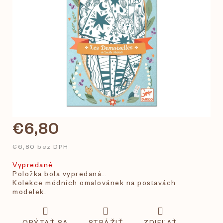
€6,80
€6,80 bez DPH
Vypredané
Položka bola vypredaná…
Kolekce módních omalovánek na postavách
modelek.
OPÝTAŤ SA
STRÁŽIŤ
ZDIEĽAŤ