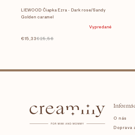
LIEWOOD Čiapka Ezra - Dark rose/Sandy
Golden caramel
Vypredané
€15,33
€25,56
Z
á
Informác
p
O nás
ä
Doprava a