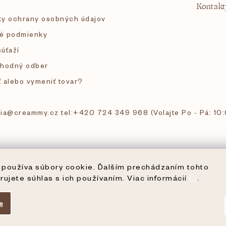
Kontakt
y ochrany osobných údajov
é podmienky
súťaží
hodný odber
ť alebo vymeniť tovar?
 tia@creammy.cz tel:+420 724 349 968 (Volajte Po - Pá: 10
používa súbory cookie. Ďalším prechádzaním tohto
rujete súhlas s ich používaním. Viac informácií
tu
.
e
ené.