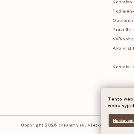
Kontakty
t
Podmienk
i
Obchodn
Pravidlá 
e
Veľkoobc
Ako vráti
Kontakt:
Tento web 
webu vyjad
Nastaveni
Copyright 2026
creammy.sk
. Všetky práva vyhrad