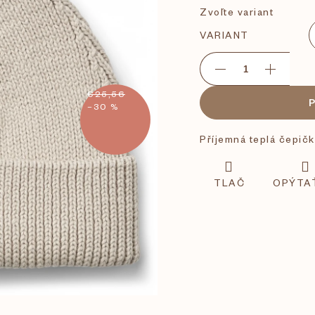
Zvoľte variant
VARIANT
€25,56
–30 %
Příjemná teplá čepič
TLAČ
OPÝTA