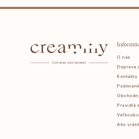
Z
á
Informác
p
O nás
ä
Doprava a
Kontakty
t
Podmienk
i
Obchodn
Pravidlá 
e
Veľkoobc
Ako vráti