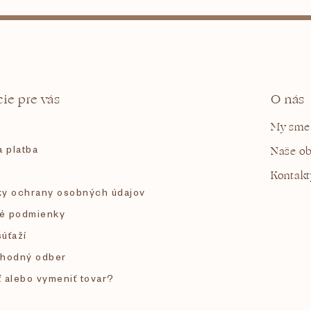
ie pre vás
O nás
My sme
 platba
Naše o
Kontakt
y ochrany osobných údajov
é podmienky
súťaží
hodný odber
ť alebo vymeniť tovar?