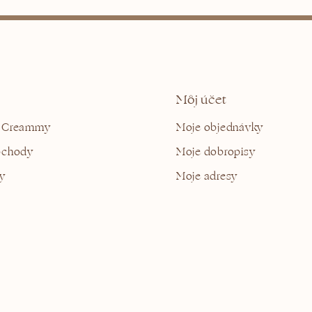
Môj účet
 Creammy
Moje objednávky
bchody
Moje dobropisy
y
Moje adresy