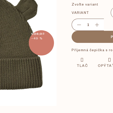
Zvoľte variant
VARIANT
€24,37
–49 %
Příjemná čepička s ro
TLAČ
OPÝTA