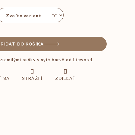
PRIDAŤ DO KOŠÍKA
ztomilými oušky v syté barvě od Liewood.
Ť SA
STRÁŽIŤ
ZDIEĽAŤ