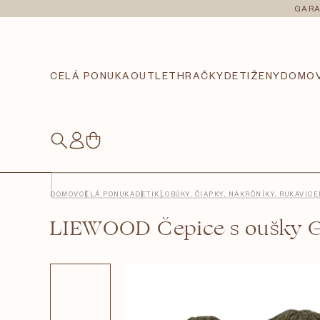
Prejsť
GARA
na
obsah
CELÁ PONUKA
OUTLET
HRAČKY
DETI
ŽENY
DOMO
NÁKUPNÝ
KOŠÍK
DOMOV
CELÁ PONUKA
DETI
KLOBÚKY, ČIAPKY, NÁKRČNÍKY, RUKAVICE
LIEWOOD Čepice s oušky G