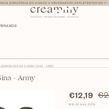
NCIA DORUČENIA DO VIANOC U OBJEDNÁVOK ZAPLATENÝCH DO 17. 
V
BRANDS
LIEWOOD ČEPICE S OUŠKY GINA - ARMY
ina - Army
€12,19
€2
€9,91 bez DPH