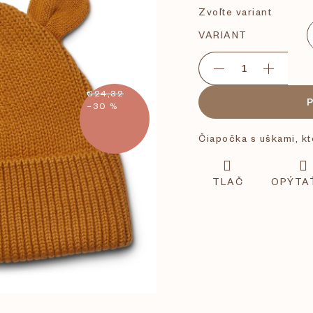
Zvoľte variant
VARIANT
€24,32
–30 %
Čiapočka s uškami, kto
TLAČ
OPÝTA