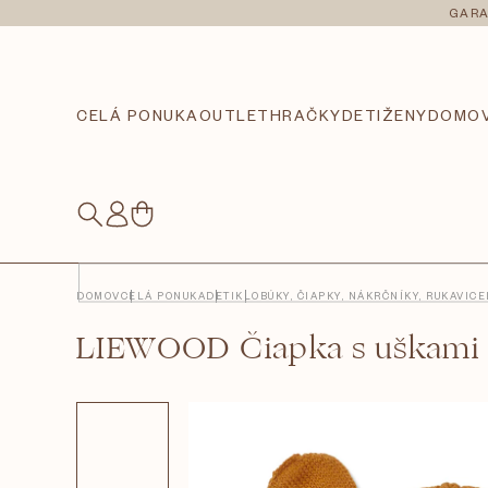
Prejsť
GARA
na
obsah
CELÁ PONUKA
OUTLET
HRAČKY
DETI
ŽENY
DOMO
NÁKUPNÝ
KOŠÍK
DOMOV
CELÁ PONUKA
DETI
KLOBÚKY, ČIAPKY, NÁKRČNÍKY, RUKAVICE
LIEWOOD Čiapka s uškami 