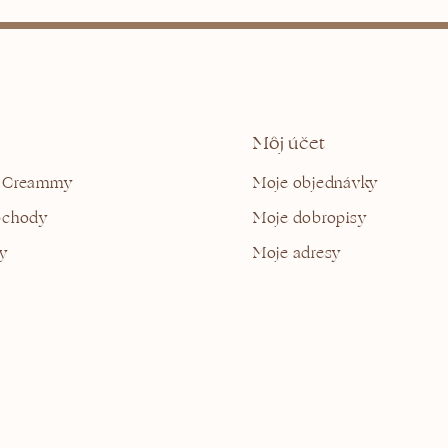
Môj účet
 Creammy
Moje objednávky
bchody
Moje dobropisy
y
Moje adresy