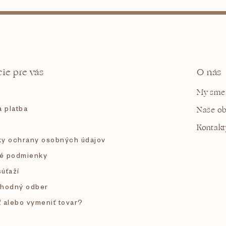
ie pre vás
O nás
My sme
 platba
Naše o
Kontakt
y ochrany osobných údajov
é podmienky
súťaží
hodný odber
ť alebo vymeniť tovar?