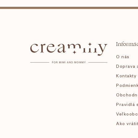
Z
á
Informác
p
O nás
ä
Doprava a
Kontakty
t
Podmienk
i
Obchodn
Pravidlá 
e
Veľkoobc
Ako vráti