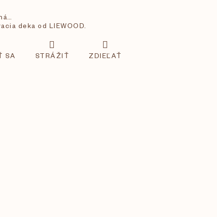
aná…
hracia deka od LIEWOOD.
Ť SA
STRÁŽIŤ
ZDIEĽAŤ