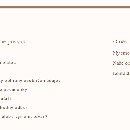
ie pre vás
O nás
My sme
 platba
Naše o
Kontakt
y ochrany osobných údajov
é podmienky
súťaží
hodný odber
ť alebo vymeniť tovar?