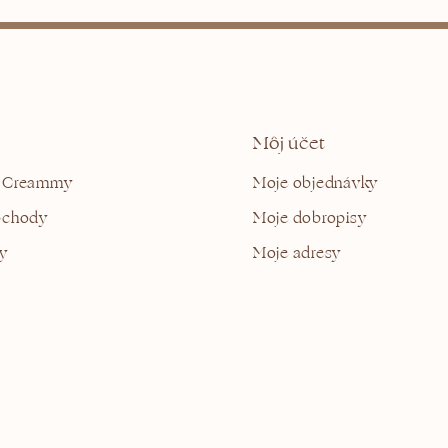
Môj účet
 Creammy
Moje objednávky
bchody
Moje dobropisy
y
Moje adresy