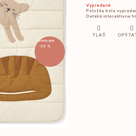
Vypredané
Položka bola vypred
Detská interaktívna 
TLAČ
OPÝTA
€119,53
–58 %