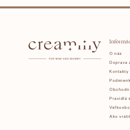
Z
á
Informác
p
O nás
ä
Doprava a
Kontakty
t
Podmienk
i
Obchodn
Pravidlá 
e
Veľkoobc
Ako vráti