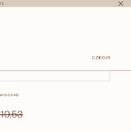
12.
CZK
EUR
W15034B
119,53