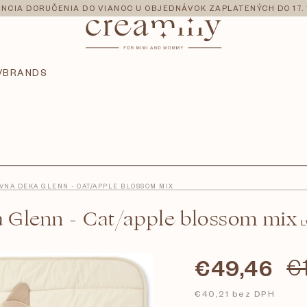
NCIA DORUČENIA DO VIANOC U OBJEDNÁVOK ZAPLATENÝCH DO 17. 
V
BRANDS
VNA DEKA GLENN - CAT/APPLE BLOSSOM MIX
 Glenn - Cat/apple blossom mix
L
€49,46
€
€40,21 bez DPH