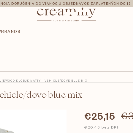
NCIA DORUČENIA DO VIANOC U OBJEDNÁVOK ZAPLATENÝCH DO 17. 
V
BRANDS
LIEWOOD KLOBÚK MATTY - VEHICLE/DOVE BLUE MIX
hicle/dove blue mix
€25,15
€3
€20,45 bez DPH