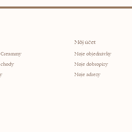
Môj účet
 Creammy
Moje objednávky
bchody
Moje dobropisy
y
Moje adresy