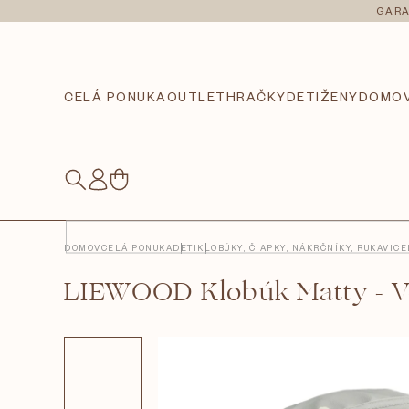
Prejsť
GARA
na
obsah
CELÁ PONUKA
OUTLET
HRAČKY
DETI
ŽENY
DOMO
NÁKUPNÝ
KOŠÍK
DOMOV
CELÁ PONUKA
DETI
KLOBÚKY, ČIAPKY, NÁKRČNÍKY, RUKAVICE
LIEWOOD Klobúk Matty - Ve