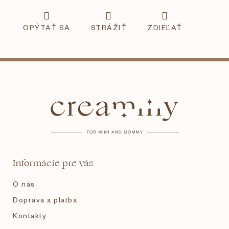
OPÝTAŤ SA
STRÁŽIŤ
ZDIEĽAŤ
Z
á
p
ä
t
Informácie pre vás
i
O nás
e
Doprava a platba
Kontakty