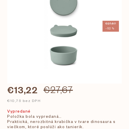
€27,67
–52 %
€13,22
€27,67
€10,75 bez DPH
Vypredané
Položka bola vypredaná…
Praktická, nerozbitná krabička v tvare dinosaura s
viečkom, ktoré poslúži ako tanierik.