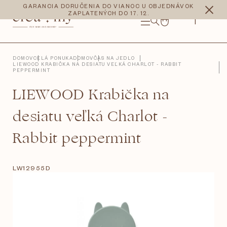
Prejsť
CZK
EUR
GARANCIA DORUČENIA DO VIANOC U OBJEDNÁVOK
na
ZAPLATENÝCH DO 17. 12.
obsah
NÁKUPNÝ
KOŠÍK
DOMOV
CELÁ PONUKA
DOMOV
ČAS NA JEDLO
LIEWOOD KRABIČKA NA DESIATU VEĽKÁ CHARLOT - RABBIT
PEPPERMINT
LIEWOOD Krabička na
desiatu veľká Charlot -
Rabbit peppermint
LW12955D