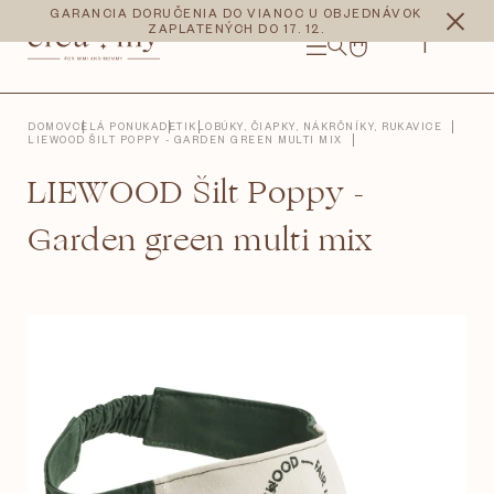
Prejsť
CZK
EUR
GARANCIA DORUČENIA DO VIANOC U OBJEDNÁVOK
na
ZAPLATENÝCH DO 17. 12.
obsah
NÁKUPNÝ
KOŠÍK
DOMOV
CELÁ PONUKA
DETI
KLOBÚKY, ČIAPKY, NÁKRČNÍKY, RUKAVICE
LIEWOOD ŠILT POPPY - GARDEN GREEN MULTI MIX
LIEWOOD Šilt Poppy -
Garden green multi mix