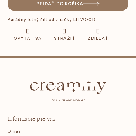
PRIDAŤ DO KOŠÍKA
Parádny letný šilt od značky LIEWOOD.
OPÝTAŤ SA
STRÁŽIŤ
ZDIEĽAŤ
Z
á
p
ä
t
Informácie pre vás
i
O nás