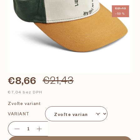
€21,43
–59 %
€8,66
€21,43
€7,04 bez DPH
Zvoľte variant
VARIANT