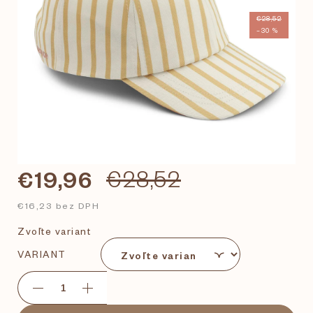
€28,52
–30 %
€19,96
€28,52
€16,23 bez DPH
Zvoľte variant
VARIANT