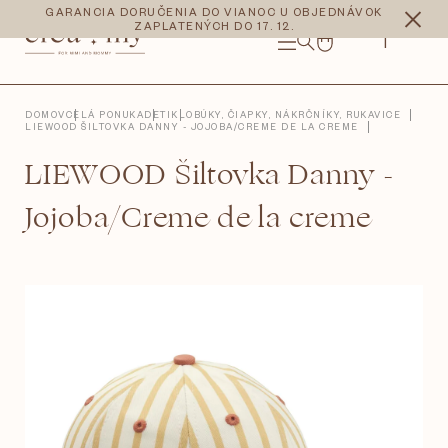
Prejsť
CZK
EUR
GARANCIA DORUČENIA DO VIANOC U OBJEDNÁVOK
na
ZAPLATENÝCH DO 17. 12.
obsah
NÁKUPNÝ
KOŠÍK
DOMOV
CELÁ PONUKA
DETI
KLOBÚKY, ČIAPKY, NÁKRČNÍKY, RUKAVICE
LIEWOOD ŠILTOVKA DANNY - JOJOBA/CREME DE LA CREME
LIEWOOD Šiltovka Danny -
Jojoba/Creme de la creme