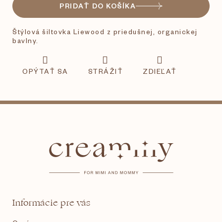
PRIDAŤ DO KOŠÍKA
Štýlová šiltovka Liewood z priedušnej, organickej
bavlny.
OPÝTAŤ SA
STRÁŽIŤ
ZDIEĽAŤ
Z
á
p
ä
t
Informácie pre vás
i