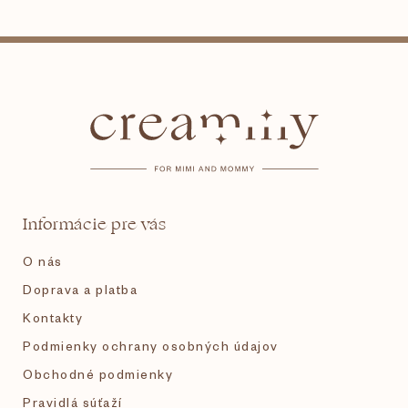
Z
á
p
ä
t
Informácie pre vás
i
O nás
e
Doprava a platba
Kontakty
Podmienky ochrany osobných údajov
Obchodné podmienky
Pravidlá súťaží