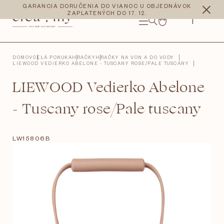
Prejsť
CZK
EUR
GARANCIA DORUČENIA DO VIANOC U OBJEDNÁVOK
na
ZAPLATENÝCH DO 17. 12.
obsah
NÁKUPNÝ
KOŠÍK
DOMOV
CELÁ PONUKA
HRAČKY
HRAČKY NA VON A DO VODY
LIEWOOD VEDIERKO ABELONE - TUSCANY ROSE/PALE TUSCANY
LIEWOOD Vedierko Abelone
- Tuscany rose/Pale tuscany
LW15806B