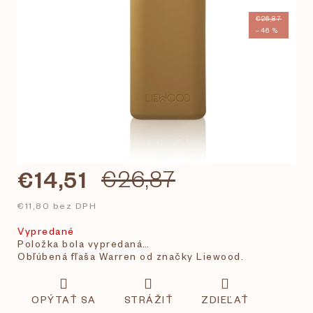
€26,87
–46 %
€14,51
€26,87
€11,80 bez DPH
Vypredané
Položka bola vypredaná…
Obľúbená fľaša Warren od značky Liewood.
OPÝTAŤ SA
STRÁŽIŤ
ZDIEĽAŤ