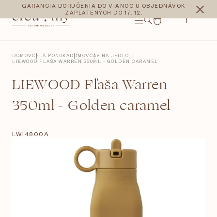
Prejsť
CZK
EUR
GARANCIA DORUČENIA DO VIANOC U OBJEDNÁVOK
na
ZAPLATENÝCH DO 17. 12.
obsah
NÁKUPNÝ
KOŠÍK
DOMOV
CELÁ PONUKA
DOMOV
ČAS NA JEDLO
LIEWOOD FĽAŠA WARREN 350ML - GOLDEN CARAMEL
LIEWOOD Fľaša Warren
350ml - Golden caramel
LW14800A