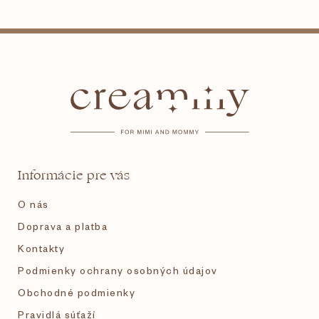
Z
á
p
ä
t
Informácie pre vás
i
O nás
e
Doprava a platba
Kontakty
Podmienky ochrany osobných údajov
Obchodné podmienky
Pravidlá súťaží