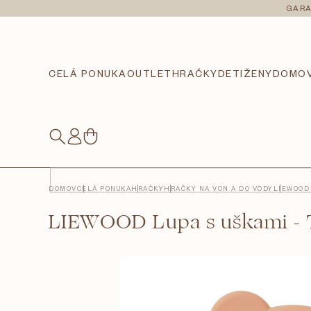
Prejsť
GARA
na
obsah
CELÁ PONUKA
OUTLET
HRAČKY
DETI
ŽENY
DOMO
NÁKUPNÝ
KOŠÍK
DOMOV
CELÁ PONUKA
HRAČKY
HRAČKY NA VON A DO VODY
LIEWOOD 
LIEWOOD Lupa s uškami - 