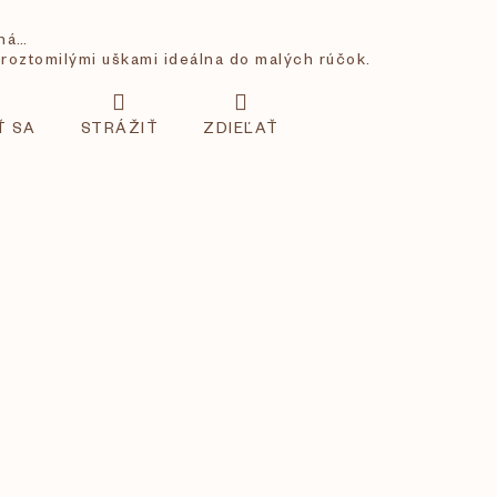
aná…
 roztomilými uškami ideálna do malých rúčok.
Ť SA
STRÁŽIŤ
ZDIEĽAŤ