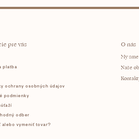
ie pre vás
O nás
My sme
 platba
Naše o
Kontakt
y ochrany osobných údajov
é podmienky
súťaží
hodný odber
ť alebo vymeniť tovar?