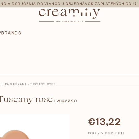
NCIA DORUČENIA DO VIANOC U OBJEDNÁVOK ZAPLATENÝCH DO 17. 
V
BRANDS
LUPA S UŠKAMI - TUSCANY ROSE
Tuscany rose
LW14532C
€13,22
€10,75 bez DPH