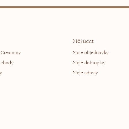
Môj účet
 Creammy
Moje objednávky
bchody
Moje dobropisy
y
Moje adresy