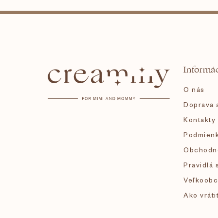
Z
á
Informác
p
O nás
ä
Doprava a
Kontakty
t
Podmienk
i
Obchodn
Pravidlá 
e
Veľkoobc
Ako vráti