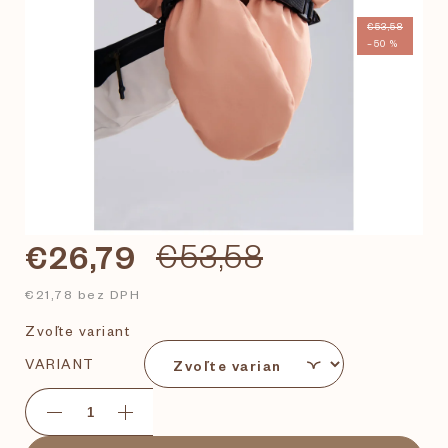
€53,58
–50 %
€26,79
€53,58
€21,78 bez DPH
Zvoľte variant
VARIANT