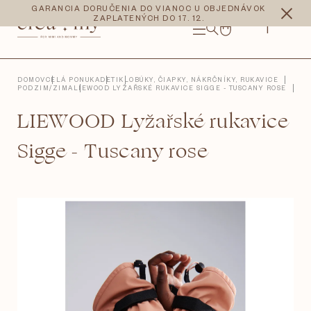
Prejsť
CZK
EUR
GARANCIA DORUČENIA DO VIANOC U OBJEDNÁVOK
na
ZAPLATENÝCH DO 17. 12.
obsah
NÁKUPNÝ
KOŠÍK
DOMOV
CELÁ PONUKA
DETI
KLOBÚKY, ČIAPKY, NÁKRČNÍKY, RUKAVICE
PODZIM/ZIMA
LIEWOOD LYŽAŘSKÉ RUKAVICE SIGGE - TUSCANY ROSE
LIEWOOD Lyžařské rukavice
Sigge - Tuscany rose