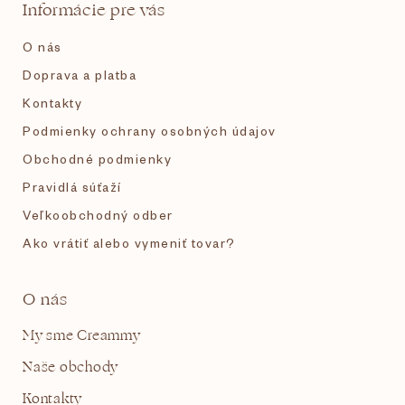
t
Informácie pre vás
i
O nás
e
Doprava a platba
Kontakty
Podmienky ochrany osobných údajov
Obchodné podmienky
Pravidlá súťaží
Veľkoobchodný odber
Ako vrátiť alebo vymeniť tovar?
O nás
My sme Creammy
Naše obchody
Kontakty