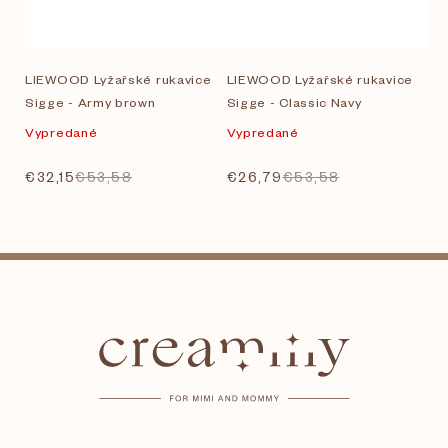
LIEWOOD Lyžařské rukavice
LIEWOOD Lyžařské rukavice
Sigge - Army brown
Sigge - Classic Navy
Vypredané
Vypredané
€32,15
€53,58
€26,79
€53,58
Z
á
p
ä