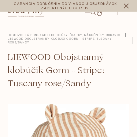
Prejsť
CZK
EUR
GARANCIA DORUČENIA DO VIANOC U OBJEDNÁVOK
na
ZAPLATENÝCH DO 17. 12.
obsah
NÁKUPNÝ
KOŠÍK
DOMOV
CELÁ PONUKA
DETI
KLOBÚKY, ČIAPKY, NÁKRČNÍKY, RUKAVICE
LIEWOOD OBOJSTRANNÝ KLOBÚČIK GORM - STRIPE: TUSCANY
ROSE/SANDY
LIEWOOD Obojstranný
klobúčik Gorm - Stripe:
Tuscany rose/Sandy