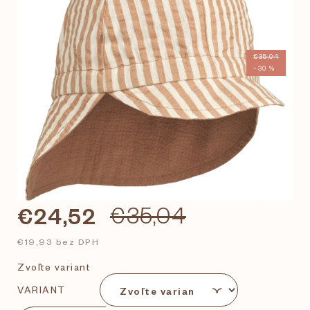
€35,04
–30 %
€24,52
€35,04
€19,93 bez DPH
Zvoľte variant
VARIANT