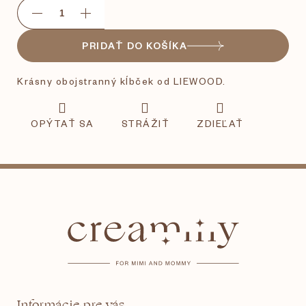
PRIDAŤ DO KOŠÍKA
Krásny obojstranný kĺbček od LIEWOOD.
OPÝTAŤ SA
STRÁŽIŤ
ZDIEĽAŤ
Z
á
p
ä
t
Informácie pre vás