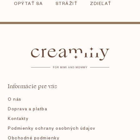
OPÝTAŤ SA
STRÁŽIŤ
ZDIEĽAŤ
Z
á
p
ä
t
Informácie pre vás
i
O nás
e
Doprava a platba
Kontakty
Podmienky ochrany osobných údajov
Obchodné podmienky