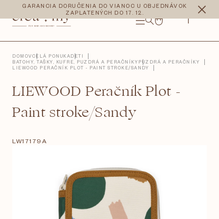
Prejsť
CZK
EUR
GARANCIA DORUČENIA DO VIANOC U OBJEDNÁVOK
na
ZAPLATENÝCH DO 17. 12.
obsah
NÁKUPNÝ
KOŠÍK
DOMOV
CELÁ PONUKA
DETI
BATOHY, TAŠKY, KUFRE, PUZDRÁ A PERAČNÍKY
PUZDRÁ A PERAČNÍKY
LIEWOOD PERAČNÍK PLOT - PAINT STROKE/SANDY
LIEWOOD Peračník Plot -
Paint stroke/Sandy
LW17179A