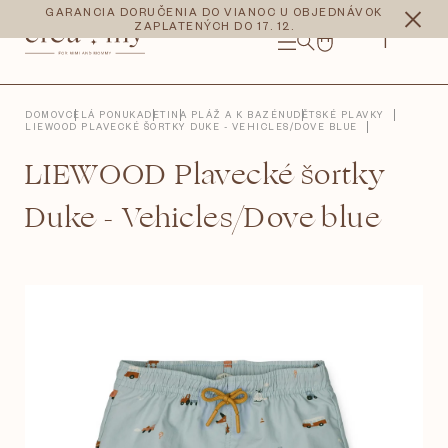
Prejsť
CZK
EUR
GARANCIA DORUČENIA DO VIANOC U OBJEDNÁVOK
na
ZAPLATENÝCH DO 17. 12.
obsah
NÁKUPNÝ
KOŠÍK
DOMOV
CELÁ PONUKA
DETI
NA PLÁŽ A K BAZÉNU
DĚTSKÉ PLAVKY
LIEWOOD PLAVECKÉ ŠORTKY DUKE - VEHICLES/DOVE BLUE
LIEWOOD Plavecké šortky
Duke - Vehicles/Dove blue