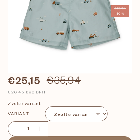
€35,94
–30 %
€25,15
€35,94
€20,45 bez DPH
Zvoľte variant
VARIANT