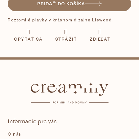
PRIDAŤ DO KOŠÍKA
Roztomilé plavky v krásnom dizajne Liewood.
OPÝTAŤ SA
STRÁŽIŤ
ZDIEĽAŤ
Z
á
p
ä
t
Informácie pre vás
i
O nás