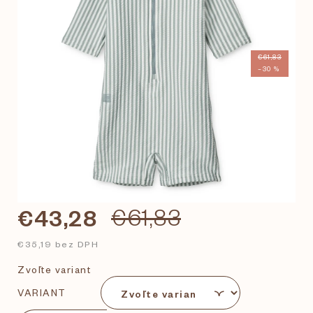
€61,83
–30 %
€43,28
€61,83
€35,19 bez DPH
Zvoľte variant
VARIANT