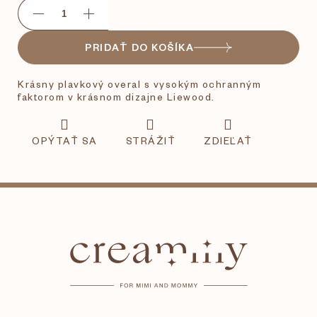
PRIDAŤ DO KOŠÍKA
Krásny plavkový overal s vysokým ochranným
faktorom v krásnom dizajne Liewood.
OPÝTAŤ SA
STRÁŽIŤ
ZDIEĽAŤ
Z
á
p
ä