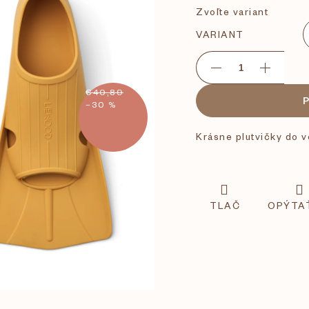
Zvoľte variant
VARIANT
€40,89
–30 %
Krásne plutvičky do
TLAČ
OPÝTA