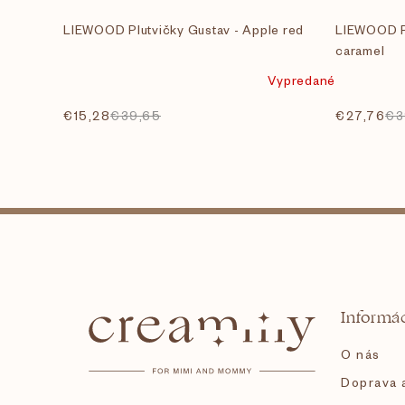
LIEWOOD Plutvičky Gustav - Apple red
LIEWOOD Pl
caramel
Vypredané
€15,28
€39,65
€27,76
€3
Z
á
Informác
p
O nás
ä
Doprava a