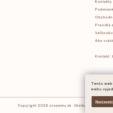
Kontakty
t
Podmienk
i
Obchodn
Pravidlá 
e
Veľkoobc
Ako vráti
Kontakt:
Tento web 
webu vyjad
Nastaveni
Copyright 2026
creammy.sk
. Všetky práva vyhrad