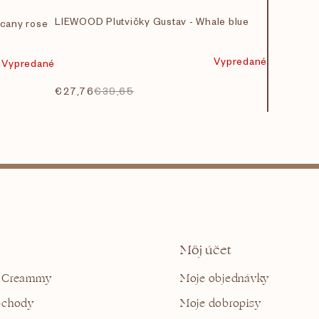
LIEWOOD Plutvičky Gustav - Whale blue
scany rose
Vypredané
Vypredané
€27,76
€39,65
Môj účet
 Creammy
Moje objednávky
bchody
Moje dobropisy