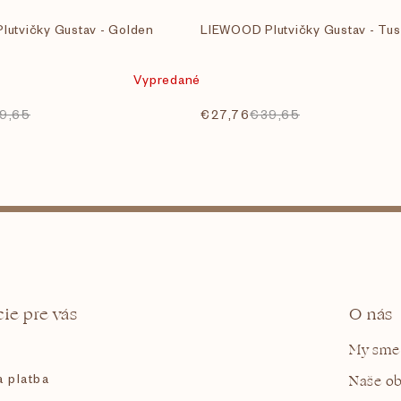
utvičky Gustav - Golden
LIEWOOD Plutvičky Gustav - Tu
Vypredané
9,65
€27,76
€39,65
ie pre vás
O nás
My sme
 platba
Naše o