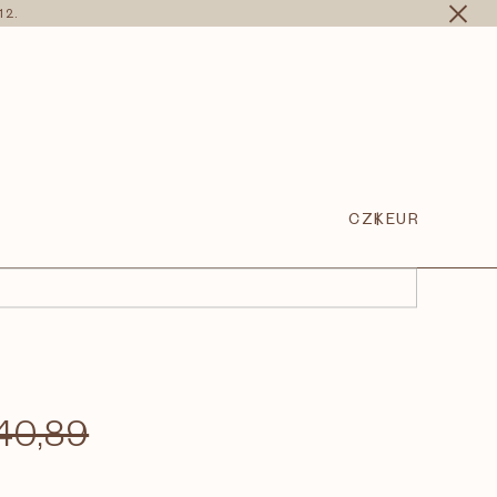
12.
CZK
EUR
40,89