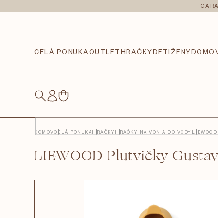
Prejsť
GARA
na
obsah
CELÁ PONUKA
OUTLET
HRAČKY
DETI
ŽENY
DOMO
NÁKUPNÝ
KOŠÍK
DOMOV
CELÁ PONUKA
HRAČKY
HRAČKY NA VON A DO VODY
LIEWOOD
LIEWOOD Plutvičky Gustav 