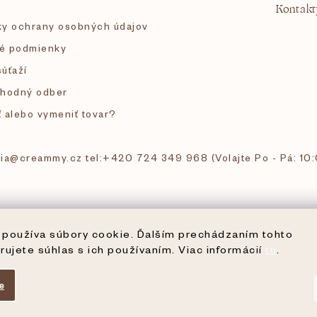
Kontakt
y ochrany osobných údajov
é podmienky
súťaží
hodný odber
ť alebo vymeniť tovar?
 tia@creammy.cz tel:+420 724 349 968 (Volajte Po - Pá: 10
používa súbory cookie. Ďalším prechádzaním tohto
rujete súhlas s ich používaním. Viac informácií
tu
.
e
ené.