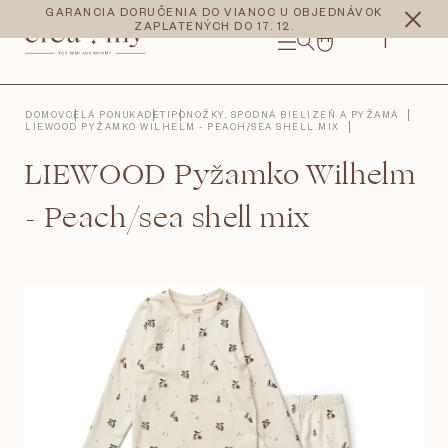
Prejsť
CZK
EUR
GARANCIA DORUČENIA DO VIANOC U OBJEDNÁVOK
na
ZAPLATENÝCH DO 17. 12.
obsah
NÁKUPNÝ
KOŠÍK
DOMOV
CELÁ PONUKA
DETI
PONOŽKY, SPODNÁ BIELIZEŇ A PYŽAMÁ
LIEWOOD PYŽAMKO WILHELM - PEACH/SEA SHELL MIX
LIEWOOD Pyžamko Wilhelm
- Peach/sea shell mix