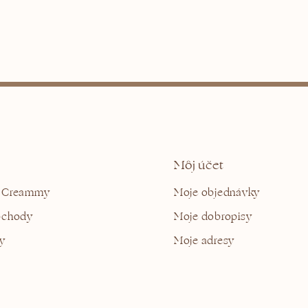
Môj účet
 Creammy
Moje objednávky
bchody
Moje dobropisy
y
Moje adresy