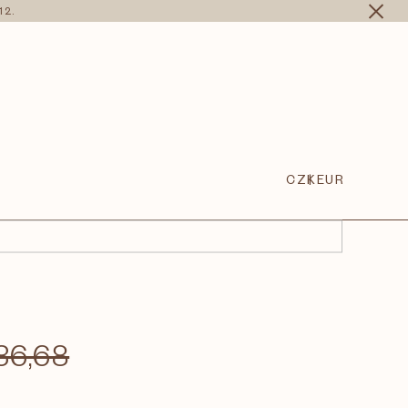
12.
CZK
EUR
36,68