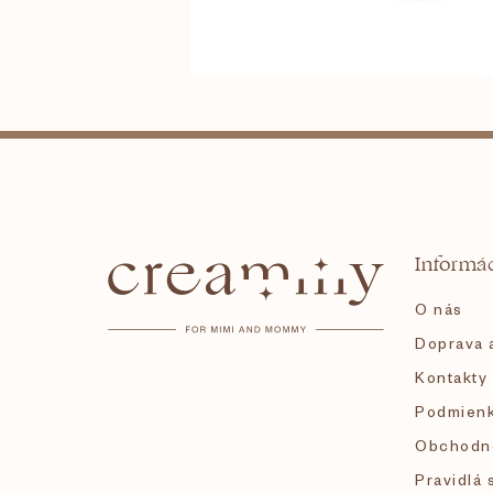
Z
á
Informác
p
O nás
ä
Doprava a
Kontakty
t
Podmienk
i
Obchodn
Pravidlá 