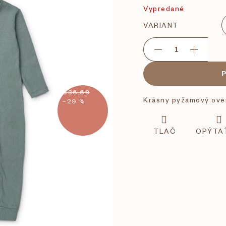
Vypredané
VARIANT
€36,68
Krásny pyžamový ove
–29 %
TLAČ
OPÝTA