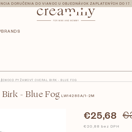
NCIA DORUČENIA DO VIANOC U OBJEDNÁVOK ZAPLATENÝCH DO 17. 
V
BRANDS
LIEWOOD PYŽAMOVÝ OVERAL BIRK - BLUE FOG
irk - Blue Fog
LW14285A/1-2M
€25,68
€
€20,88 bez DPH