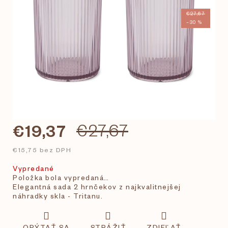
€27,67
–30 %
€19,37
€27,67
€15,75 bez DPH
Vypredané
Položka bola vypredaná…
Elegantná sada 2 hrnčekov z najkvalitnejšej
náhradky skla - Tritanu.
OPÝTAŤ SA
STRÁŽIŤ
ZDIEĽAŤ