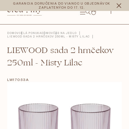
Prejsť
CZK
EUR
GARANCIA DORUČENIA DO VIANOC U OBJEDNÁVOK
na
ZAPLATENÝCH DO 17. 12.
obsah
NÁKUPNÝ
KOŠÍK
DOMOV
CELÁ PONUKA
DOMOV
ČAS NA JEDLO
LIEWOOD SADA 2 HRNČEKOV 250ML - MISTY LILAC
LIEWOOD sada 2 hrnčekov
250ml - Misty Lilac
LW17053A