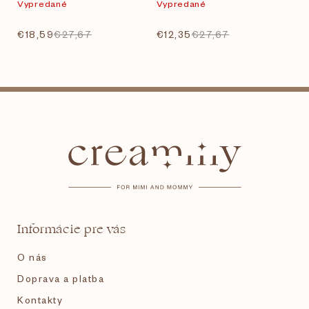
Vypredané
Vypredané
€18,59
€27,67
€12,35
€27,67
Z
á
p
ä
t
Informácie pre vás
i
O nás
e
Doprava a platba
Kontakty