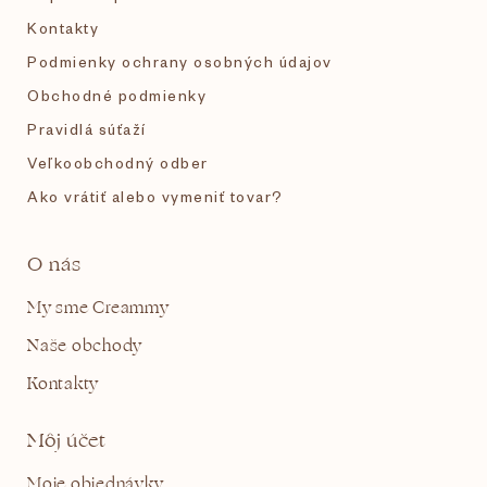
e
i
s
Kontakty
u
Podmienky ochrany osobných údajov
Obchodné podmienky
Pravidlá súťaží
Veľkoobchodný odber
Ako vrátiť alebo vymeniť tovar?
O nás
My sme Creammy
Naše obchody
Kontakty
Môj účet
Moje objednávky