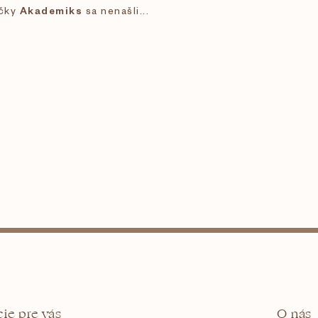
ačky
Akademiks
sa nenašli...
ie pre vás
O nás