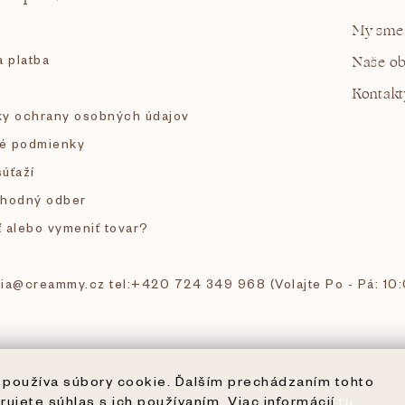
My sme
 platba
Naše o
Kontakt
y ochrany osobných údajov
é podmienky
súťaží
hodný odber
ť alebo vymeniť tovar?
 tia@creammy.cz tel:+420 724 349 968 (Volajte Po - Pá: 10
používa súbory cookie. Ďalším prechádzaním tohto
rujete súhlas s ich používaním. Viac informácií
tu
.