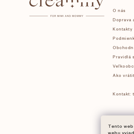
p
O nás
ä
Doprava a
Kontakty
t
Podmienk
i
Obchodn
Pravidlá 
e
Veľkoobc
Ako vráti
Kontakt:
Tento web 
webu vyjad