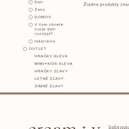
Deti
Žiadne produkty zn
č
Ženy
DOMOV
n
V čom chcete
svoje deti
rozvíjať?
ý
Inšpirácia
OUTLET
p
HRAČKY SLEVA
MIMI+KIDS SLEVA
a
HRAČKY ZĽAVY
LETNÉ ZĽAVY
n
ZIMNÉ ZĽAVY
Z
e
á
l
Informác