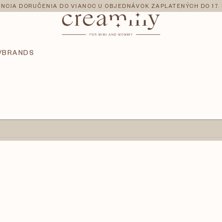
NCIA DORUČENIA DO VIANOC U OBJEDNÁVOK ZAPLATENÝCH DO 17. 
V
BRANDS