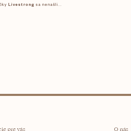
ačky
Livestrong
sa nenašli...
ie pre vás
O nás