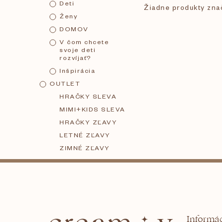
Deti
Žiadne produkty zn
č
Ženy
DOMOV
n
V čom chcete
svoje deti
rozvíjať?
ý
Inšpirácia
OUTLET
p
HRAČKY SLEVA
MIMI+KIDS SLEVA
a
HRAČKY ZĽAVY
LETNÉ ZĽAVY
n
ZIMNÉ ZĽAVY
Z
e
á
l
Informác