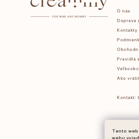
p
O nás
ä
Doprava a
Kontakty
t
Podmienk
i
Obchodn
Pravidlá 
e
Veľkoobc
Ako vráti
Kontakt:
Tento web 
webu vyjad