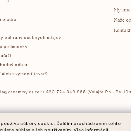
My sme
 platba
Naše o
Kontakt
y ochrany osobných údajov
é podmienky
súťaží
hodný odber
ť alebo vymeniť tovar?
 tia@creammy.cz tel:+420 724 349 968 (Volajte Po - Pá: 10
používa súbory cookie. Ďalším prechádzaním tohto
rujete súhlas s ich používaním. Viac informácií
tu
.