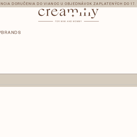
NCIA DORUČENIA DO VIANOC U OBJEDNÁVOK ZAPLATENÝCH DO 17. 
V
BRANDS