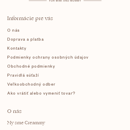
ä
t
Informácie pre vás
i
O nás
e
Doprava a platba
Kontakty
Podmienky ochrany osobných údajov
Obchodné podmienky
Pravidlá súťaží
Veľkoobchodný odber
Ako vrátiť alebo vymeniť tovar?
O nás
My sme Creammy