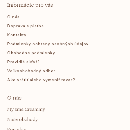
t
k
Informácie pre vás
y
i
v
O nás
ý
p
e
Doprava a platba
i
s
Kontakty
u
Podmienky ochrany osobných údajov
Obchodné podmienky
Pravidlá súťaží
Veľkoobchodný odber
Ako vrátiť alebo vymeniť tovar?
O nás
My sme Creammy
Naše obchody
Kontakty