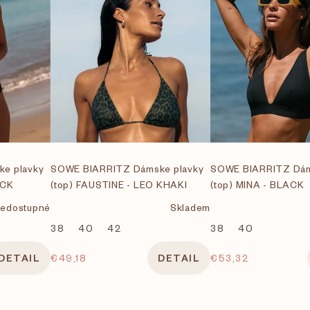
e plavky
SOWE BIARRITZ Dámske plavky
SOWE BIARRITZ Dám
ACK
(top) FAUSTINE - LEO KHAKI
(top) MINA - BLACK
edostupné
Skladem
38
40
42
38
40
DETAIL
€49,18
DETAIL
€53,32