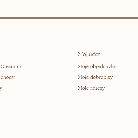
Môj účet
 Creammy
Moje objednávky
bchody
Moje dobropisy
y
Moje adresy