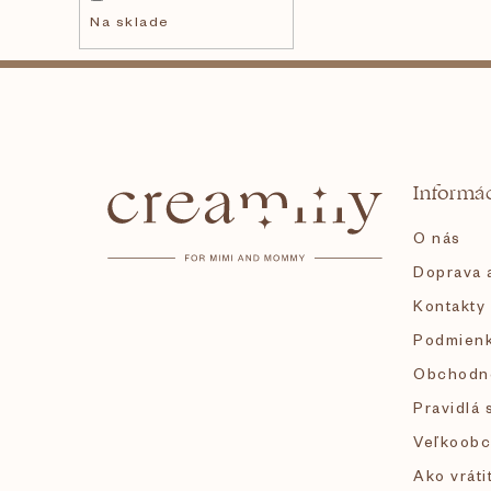
Na sklade
u
Z
k
á
t
Informác
p
o
O nás
ä
v
Doprava a
Kontakty
t
Podmienk
i
Obchodn
Pravidlá 
e
Veľkoobc
Ako vráti