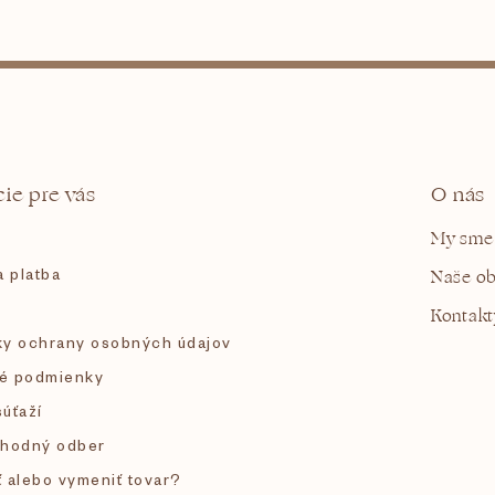
O
v
l
á
d
a
c
i
e
ie pre vás
O nás
p
r
v
My sme
k
 platba
y
Naše o
v
Kontakt
ý
p
y ochrany osobných údajov
i
é podmienky
s
u
súťaží
hodný odber
ť alebo vymeniť tovar?