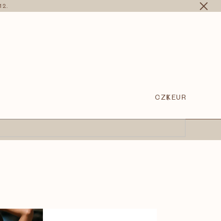
12.
CZK
EUR