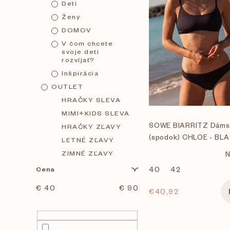
V
Deti
č
Ženy
ý
DOMOV
n
V čom chcete
p
svoje deti
rozvíjať?
ý
Inšpirácia
i
OUTLET
p
HRAČKY SLEVA
s
MIMI+KIDS SLEVA
a
SOWE BIARRITZ Dámsk
HRAČKY ZĽAVY
p
(spodok) CHLOE - BL
LETNÉ ZĽAVY
n
ZIMNÉ ZĽAVY
N
r
Cena
40
42
e
o
€
40
€
90
€40,92
l
d