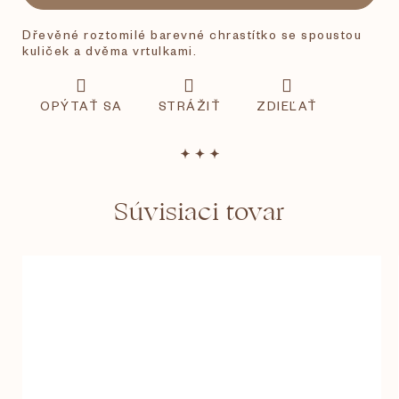
Dřevěné roztomilé barevné chrastítko se spoustou
kuliček a dvěma vrtulkami.
OPÝTAŤ SA
STRÁŽIŤ
ZDIEĽAŤ
Súvisiaci tovar