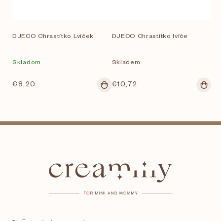
DJECO Chrastítko Lvíček
DJECO Chrastítko lvíče
Skladom
Skladem
€8,20
€10,72
Z
á
p
ä
t