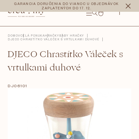
Prejsť
CZK
EUR
GARANCIA DORUČENIA DO VIANOC U OBJEDNÁVOK
na
ZAPLATENÝCH DO 17. 12.
obsah
NÁKUPNÝ
KOŠÍK
DOMOV
CELÁ PONUKA
HRAČKY
BABY HRAČKY
DJECO CHRASTÍTKO VÁLEČEK S VRTULKAMI DUHOVÉ
DJECO Chrastítko Váleček s
vrtulkami duhové
DJ06101