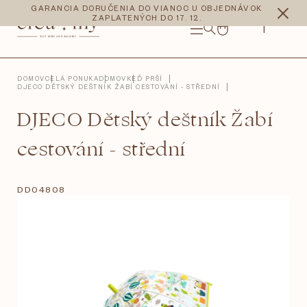
Prejsť
CZK
EUR
GARANCIA DORUČENIA DO VIANOC U OBJEDNÁVOK
na
ZAPLATENÝCH DO 17. 12.
obsah
NÁKUPNÝ
KOŠÍK
DOMOV
CELÁ PONUKA
DOMOV
KEĎ PRŠÍ
DJECO DĚTSKÝ DEŠTNÍK ŽABÍ CESTOVÁNÍ - STŘEDNÍ
DJECO Dětský deštník Žabí
cestování - střední
DD04808