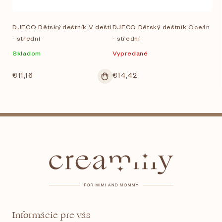
DJECO Dětský deštník V dešti
DJECO Dětský deštník Oceán
- střední
- střední
Skladom
Vypredané
€11,16
€14,42
Z
á
p
ä
t
Informácie pre vás