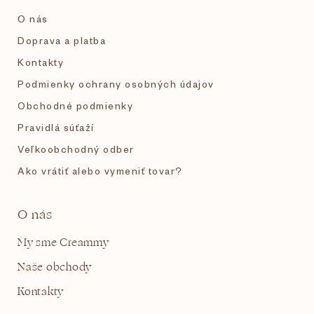
i
O nás
e
Doprava a platba
Kontakty
Podmienky ochrany osobných údajov
Obchodné podmienky
Pravidlá súťaží
Veľkoobchodný odber
Ako vrátiť alebo vymeniť tovar?
O nás
My sme Creammy
Naše obchody
Kontakty