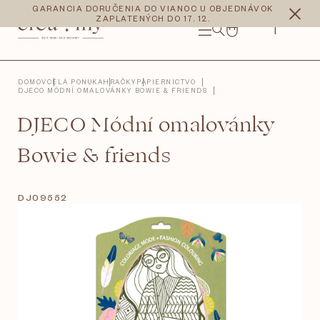
Prejsť
CZK
EUR
GARANCIA DORUČENIA DO VIANOC U OBJEDNÁVOK
na
ZAPLATENÝCH DO 17. 12.
obsah
NÁKUPNÝ
KOŠÍK
DOMOV
CELÁ PONUKA
HRAČKY
PAPIERNICTVO
DJECO MÓDNÍ OMALOVÁNKY BOWIE & FRIENDS
DJECO Módní omalovánky
Bowie & friends
DJ09552