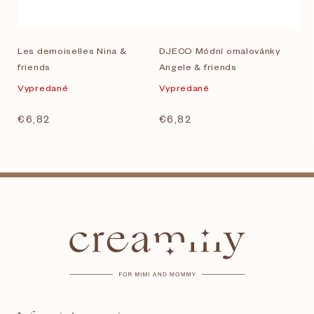
Les demoiselles Nina &
DJECO Módní omalovánky
friends
Angele & friends
Vypredané
Vypredané
€6,82
€6,82
Z
á
p
ä
t